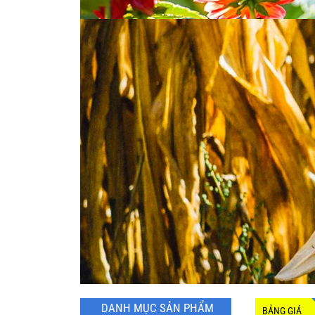
DANH MỤC SẢN PHẨM
BẢNG GIÁ