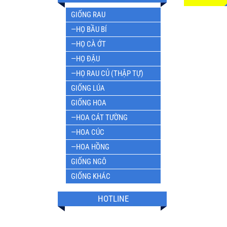
GIỐNG RAU
—HỌ BẦU BÍ
—HỌ CÀ ỚT
—HỌ ĐẬU
—HỌ RAU CỦ (THẬP TỰ)
GIỐNG LÚA
GIỐNG HOA
—HOA CÁT TƯỜNG
—HOA CÚC
—HOA HỒNG
GIỐNG NGÔ
GIỐNG KHÁC
HOTLINE