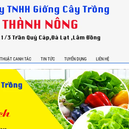
 THUẬT CANH TÁC
TIN TỨC
TUYỂN DỤNG
LIÊN HỆ