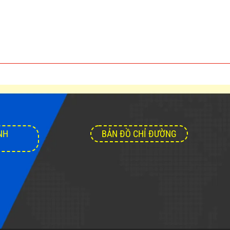
NH
BẢN ĐỒ CHỈ ĐƯỜNG