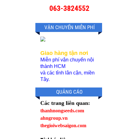
063-3824552
VẬN CHUYỂN MIỄN PHÍ
Giao hàng tận nơi
Miễn phí vận chuyển nội
thành HCM
và các tỉnh lân cận, miền
Tây.
QUẢNG CÁO
Các trang liên quan:
thanhnongseeds.com
ahngroup.vn
thegioiwebsaigon.com