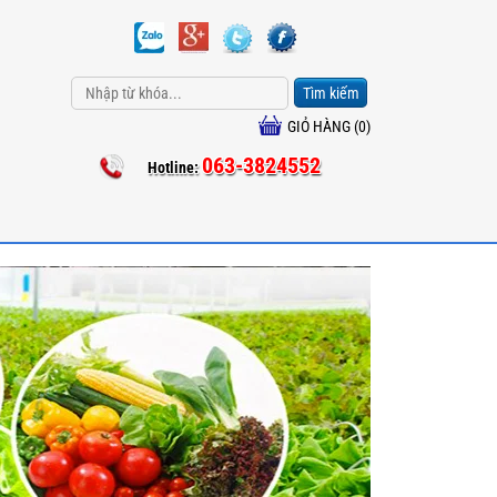
Tìm kiếm
GIỎ HÀNG (
0
)
063-3824552
Hotline: