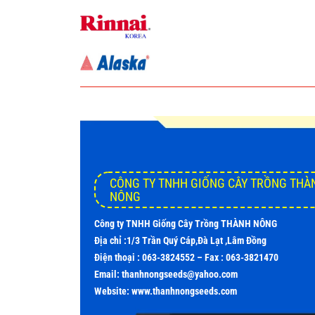
CÔNG TY TNHH GIỐNG CÂY TRỒNG THÀ
NÔNG
Công ty TNHH Giống Cây Trồng THÀNH NÔNG
Địa chỉ :1/3 Trần Quý Cáp,Đà Lạt ,Lâm Đồng
Điện thoại : 063-3824552 – Fax : 063-3821470
Email: thanhnongseeds@yahoo.com
Website: www.thanhnongseeds.com